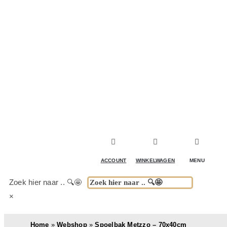
ACCESSOIRES & DECORATIE
KOELKASTEN
KASTEN
TAFELS
ACCOUNT
WINKELWAGEN
MENU
BUITENKEUKENS
Zoek hier naar .. 🔍🤩
×
(DRANK)SPEL & FUN
Home
»
Webshop
»
Spoelbak Metzzo – 70x40cm