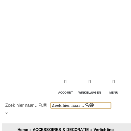
ACCESSOIRES & DECORATIE
KOELKASTEN
KASTEN
TAFELS
ACCOUNT
WINKELWAGEN
MENU
BUITENKEUKENS
Zoek hier naar .. 🔍🤩
×
(DRANK)SPEL & FUN
Home
»
ACCESSOIRES & DECORATIE
»
Verlichting