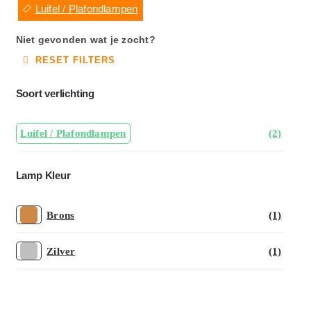
Luifel / Plafondlampen
Niet gevonden wat je zocht?
RESET FILTERS
Soort verlichting
Luifel / Plafondlampen
(2)
Lamp Kleur
Brons
(1)
Zilver
(1)