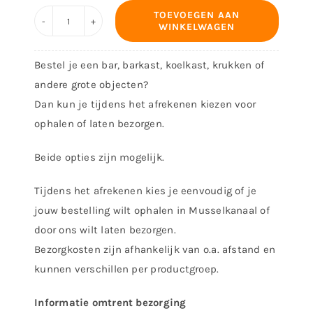
TOEVOEGEN AAN
WINKELWAGEN
Eindkap
Ø
Bestel je een bar, barkast, koelkast, krukken of
38,1
andere grote objecten?
Messing
Dan kun je tijdens het afrekenen kiezen voor
vlak
ophalen of laten bezorgen.
aantal
Beide opties zijn mogelijk.
Tijdens het afrekenen kies je eenvoudig of je
jouw bestelling wilt ophalen in Musselkanaal of
door ons wilt laten bezorgen.
Bezorgkosten zijn afhankelijk van o.a. afstand en
kunnen verschillen per productgroep.
Informatie omtrent bezorging