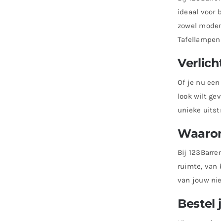
ideaal voor 
zowel modern
Tafellampen 
Verlich
Of je nu een 
look wilt ge
unieke uitst
Waarom
Bij 123Barre
ruimte, van 
van jouw nie
Bestel 