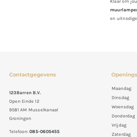
Klaar om jo
muurlampe
en uitnodige
Contactgegevens
Openings
Maandag
123Barren B.V.
Dinsdag
Open Einde 12
Woensdag
9581 AM Musselkanaal
Donderdag
Groningen
Vrijdag
Telefoon:
085-0605455
Zaterdag