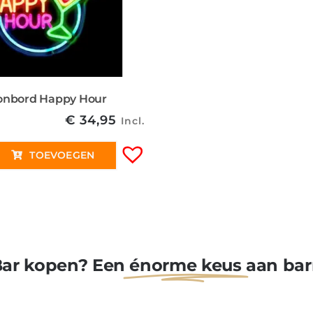
onbord Happy Hour
€
34,95
Incl.
TOEVOEGEN
ar kopen? Een
énorme keus
aan bar