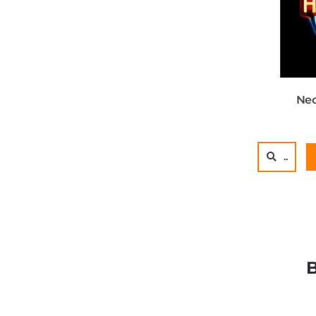
Ne
..
B