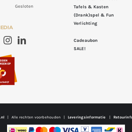
Gesloten
Tafels & Kasten
(Drank)spel & Fun
Verlichting
MEDIA
Cadeaubon
SALE!
.nl
| Alle rechten voorbehouden |
Leveringsinformatie
|
Retourinf