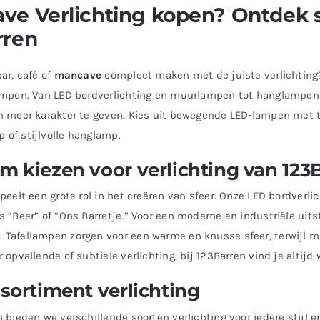
ve Verlichting kopen? Ontdek s
rren
bar, café of
mancave
compleet maken met de juiste verlichting?
lampen. Van LED bordverlichting en muurlampen tot hanglampen 
n meer karakter te geven. Kies uit bewegende LED-lampen met te
 of stijlvolle hanglamp.
 kiezen voor verlichting van 123
speelt een grote rol in het creëren van sfeer. Onze LED bordverl
s “Beer” of “Ons Barretje.” Voor een moderne en industriële ui
Tafellampen zorgen voor een warme en knusse sfeer, terwijl muur
 opvallende of subtiele verlichting, bij 123Barren vind je altijd 
sortiment verlichting
n bieden we verschillende soorten verlichting voor iedere stijl