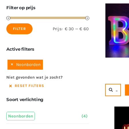
Filter op prijs
Prijs:
€ 30
—
€ 60
FILTER
Min.
Max.
prijs
prijs
Active filters
Neonborden
Niet gevonden wat je zocht?
RESET FILTERS
..
Soort verlichting
Neonborden
(4)