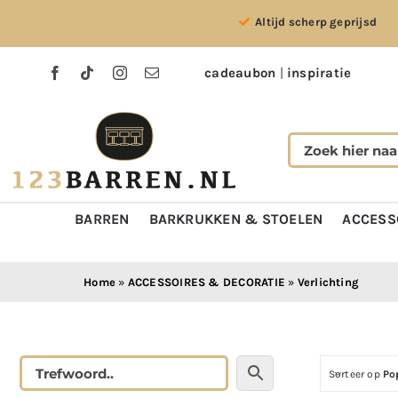
Ga
Altijd scherp geprijsd
naar
inhoud
cadeaubon
|
inspiratie
BARREN
BARKRUKKEN & STOELEN
ACCESS
Home
»
ACCESSOIRES & DECORATIE
»
Verlichting
Sorteer op
Po