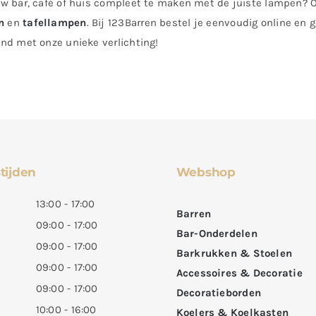
uw bar, café of huis compleet te maken met de juiste lampen?
n
en
tafellampen
. Bij 123Barren bestel je eenvoudig online en 
nd met onze unieke verlichting!
tijden
Webshop
13:00 - 17:00
Barren
09:00 - 17:00
Bar-Onderdelen
09:00 - 17:00
Barkrukken & Stoelen
09:00 - 17:00
Accessoires & Decoratie
09:00 - 17:00
Decoratieborden
10:00 - 16:00
Koelers & Koelkasten