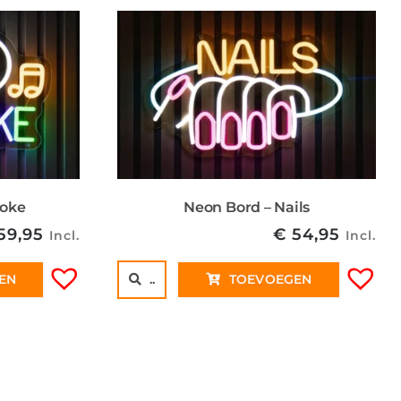
aoke
Neon Bord – Nails
59,95
€
54,95
Incl.
Incl.
EN
..
TOEVOEGEN