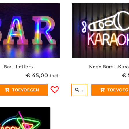
Bar – Letters
Neon Bord – Kar
€
45,00
€
Incl.
TOEVOEGEN
..
TOEVOEG