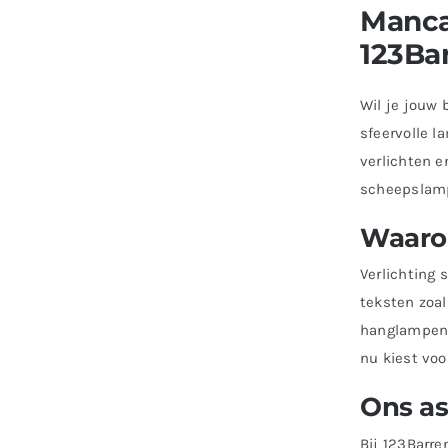
Manca
123Ba
Wil je jouw 
sfeervolle 
verlichten e
scheepslamp
Waarom
Verlichting 
teksten zoal
hanglampen. 
nu kiest voor
Ons as
Bij 123Barre