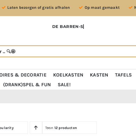
Laten bezorgen of gratis afhalen
Op maat gemaakt
OIRES & DECORATIE
KOELKASTEN
KASTEN
TAFELS
(DRANK)SPEL & FUN
SALE!
pularity
Toon
12 producten