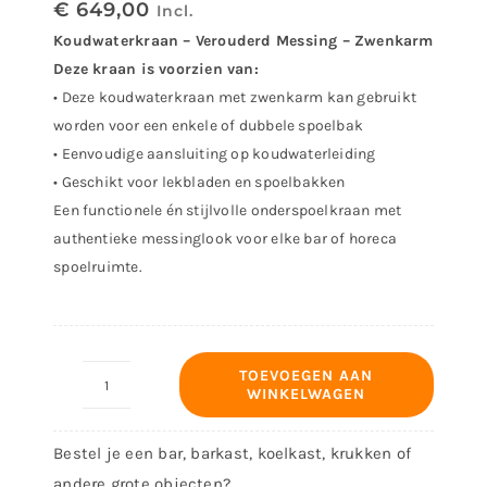
€
649,00
Incl.
Koudwaterkraan – Verouderd Messing – Zwenkarm
Deze kraan is voorzien van:
• Deze koudwaterkraan met zwenkarm kan gebruikt
worden voor een enkele of dubbele spoelbak
• Eenvoudige aansluiting op koudwaterleiding
• Geschikt voor lekbladen en spoelbakken
Een functionele én stijlvolle onderspoelkraan met
authentieke messinglook voor elke bar of horeca
spoelruimte.
TOEVOEGEN AAN
WINKELWAGEN
Koudwaterkraan
Verouderd
Bestel je een bar, barkast, koelkast, krukken of
Messing
andere grote objecten?