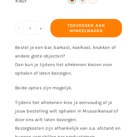
Kleur

TOEVOEGEN AAN
WINKELWAGEN
Stoel
James
Bestel je een bar, barkast, koelkast, krukken of
aantal
andere grote objecten?
Dan kun je tijdens het afrekenen kiezen voor
ophalen of laten bezorgen.
Beide opties zijn mogelijk.
Tijdens het afrekenen kies je eenvoudig of je
jouw bestelling wilt ophalen in Musselkanaal of
door ons wilt laten bezorgen.
Bezorgkosten zijn afhankelijk van o.a. afstand en
kunnen verschillen per productgroep.