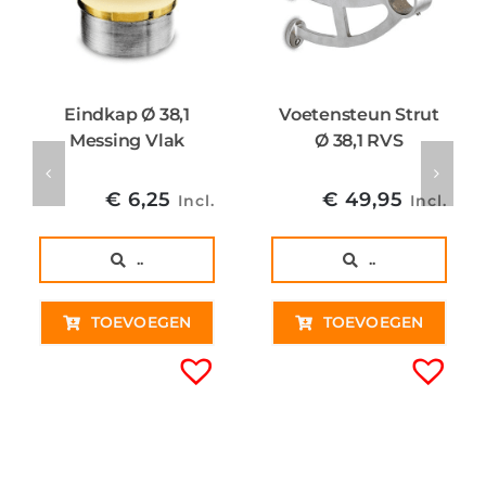
Eindkap Ø 38,1
Voetensteun Strut
Messing Vlak
Ø 38,1 RVS
€
6,25
€
49,95
Incl.
Incl.
..
..
TOEVOEGEN
TOEVOEGEN