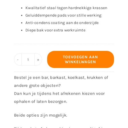
Kwalitatief staal tegen hardnekkige krassen
Geluiddempende pads voor stille werking
Anti-condens coating aan de onderzijde
Diepe bak voor extra werkruimte
TOEVOEGEN AAN
WINKELWAGEN
Spoelbak
Lato
Bestel je een bar, barkast, koelkast, krukken of
–
andere grote objecten?
40x40
Dan kun je tijdens het afrekenen kiezen voor
cm
ophalen of laten bezorgen.
–
Zijdeglans
Beide opties zijn mogelijk.
RVS
aantal