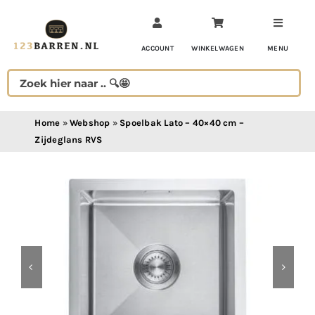
Ga
naar
inhoud
ACCOUNT
WINKELWAGEN
MENU
Home
»
Webshop
»
Spoelbak Lato – 40×40 cm –
Zijdeglans RVS