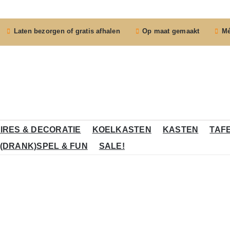
Laten bezorgen of gratis afhalen
Op maat gemaakt
Mé
IRES & DECORATIE
KOELKASTEN
KASTEN
TAF
(DRANK)SPEL & FUN
SALE!