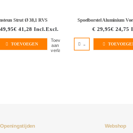
nsteun Strut Ø 38,1 RVS
Spoelborstel Aluminium Voet
49,95
€
41,28
Incl.
Excl.
€
29,95
€
24,75
Toevoegen
TOEVOEGEN
..
TOEVOEGE
aan
verlanglijst
Openingstijden
Webshop