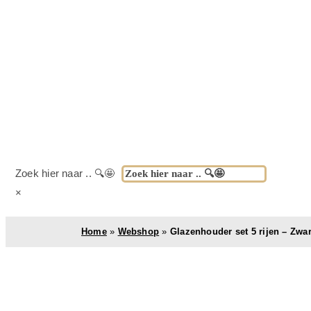
Zoek hier naar .. 🔍🤩
×
Home
»
Webshop
»
Glazenhouder set 5 rijen – Zwa