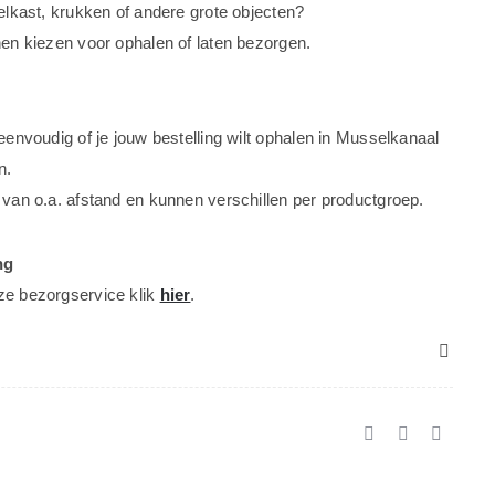
oelkast, krukken of andere grote objecten?
nen kiezen voor ophalen of laten bezorgen.
 eenvoudig of je jouw bestelling wilt ophalen in Musselkanaal
n.
 van o.a. afstand en kunnen verschillen per productgroep.
ng
ze bezorgservice klik
hier
.