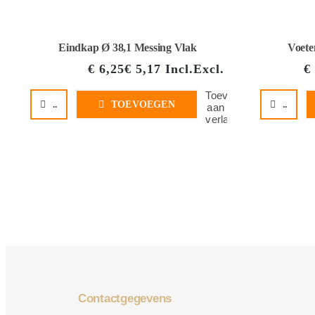
Eindkap Ø 38,1 Messing Vlak
Voete
€
6,25
€
5,17
Incl.
Excl.
€
Toevoegen
..
TOEVOEGEN
..
aan
verlanglijst
Contactgegevens