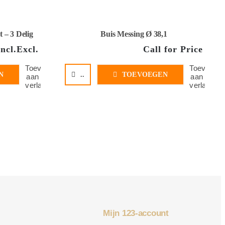
 – 3 Delig
Buis Messing Ø 38,1
Incl.
Excl.
Call for Price
Toevoegen
Toevoege
N
..
TOEVOEGEN
aan
aan
verlanglijst
verlanglijs
Mijn 123-account