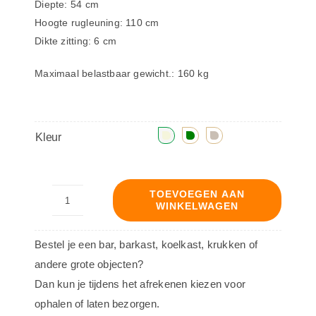
Diepte: 54 cm
Hoogte rugleuning: 110 cm
Dikte zitting: 6 cm
Maximaal belastbaar gewicht.: 160 kg
Kleur
TOEVOEGEN AAN
WINKELWAGEN
Barkruk
Sepp
Bestel je een bar, barkast, koelkast, krukken of
-
andere grote objecten?
Gerecycled
Dan kun je tijdens het afrekenen kiezen voor
polyester
ophalen of laten bezorgen.
aantal