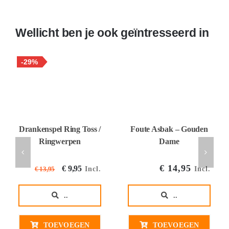
Wellicht ben je ook geïntresseerd in
-29%
Drankenspel Ring Toss /
Foute Asbak – Gouden
Ringwerpen
Dame
Oorspronkelijke
Huidige
€
14,95
€
9,95
Incl.
Incl.
€
13,95
prijs
prijs
was:
is:
..
..
€ 13,95€ 11,53.
€ 9,95€ 8,22.
TOEVOEGEN
TOEVOEGEN