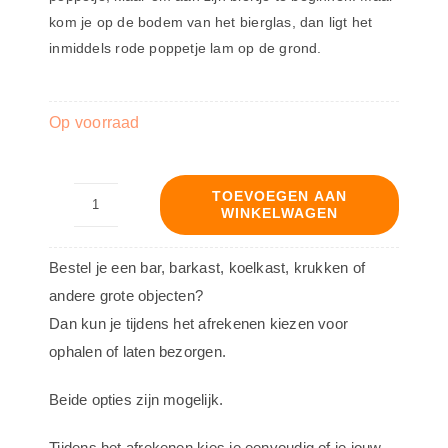
kom je op de bodem van het bierglas, dan ligt het
inmiddels rode poppetje lam op de grond.
Op voorraad
TOEVOEGEN AAN
WINKELWAGEN
XXL
bierglas
Bestel je een bar, barkast, koelkast, krukken of
met
andere grote objecten?
drinkfases
Dan kun je tijdens het afrekenen kiezen voor
aantal
ophalen of laten bezorgen.
Beide opties zijn mogelijk.
Tijdens het afrekenen kies je eenvoudig of je jouw