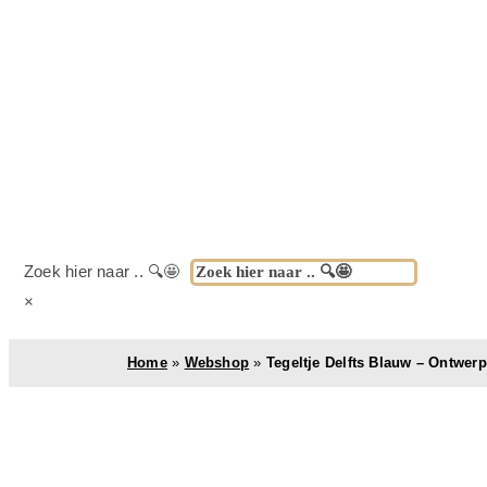
Zoek hier naar .. 🔍🤩
×
Home
»
Webshop
»
Tegeltje Delfts Blauw – Ontwer