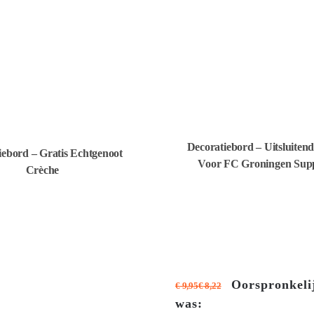
Decoratiebord – Uitsluiten
iebord – Gratis Echtgenoot
Voor FC Groningen Supp
Crèche
Oorspronkelij
€
9,95
€
8,22
was: