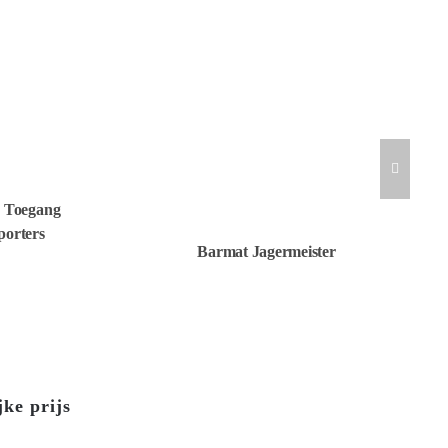
d Toegang
orters
Barmat Jagermeister
ke prijs