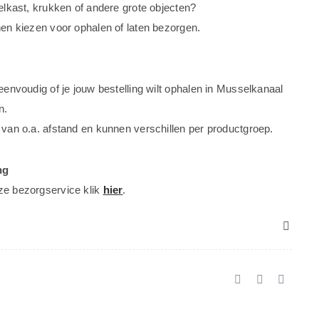
oelkast, krukken of andere grote objecten?
nen kiezen voor ophalen of laten bezorgen.
 eenvoudig of je jouw bestelling wilt ophalen in Musselkanaal
n.
 van o.a. afstand en kunnen verschillen per productgroep.
ng
ze bezorgservice klik
hier
.