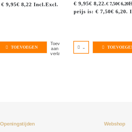
€ 9,95€ 8,22.
H
€
7,50
€
6,20
€
9,95
€
8,22
Incl.
Excl.
prijs is: € 7,50€ 6,20.
I
Toevoegen
TOEVOEGEN
..
TOEVOEGE
aan
verlanglijst
Openingstijden
Webshop