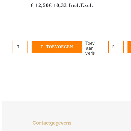
€
12,50
€
10,33
Incl.
Excl.
Toevoegen
..
TOEVOEGEN
..
aan
verlanglijst
Contactgegevens