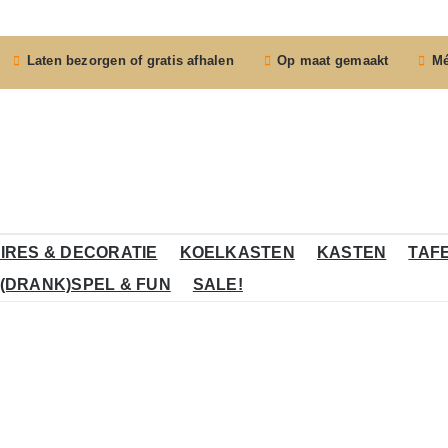
Laten bezorgen of gratis afhalen
Op maat gemaakt
Mé
IRES & DECORATIE
KOELKASTEN
KASTEN
TAF
(DRANK)SPEL & FUN
SALE!