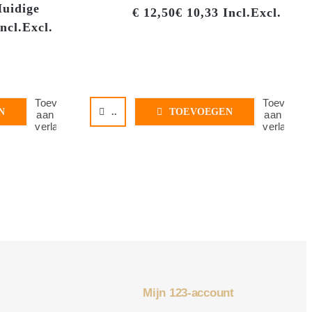
uidige
€
12,50
€
10,33
Incl.
Excl.
ncl.
Excl.
Toevoegen
Toevoege
N
..
TOEVOEGEN
aan
aan
verlanglijst
verlanglijs
Mijn 123-account