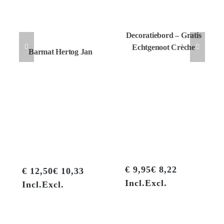
Decoratiebord – Gratis
Echtgenoot Crèche
Barmat Hertog Jan
O
€
9,95
€
8,22
prijs was:
€
9,95
€
8,22
€
12,50
€
10,33
€ 9,95€ 8,2
Incl.
Excl.
Incl.
Excl.
prijs is: €
Incl.
Excl.