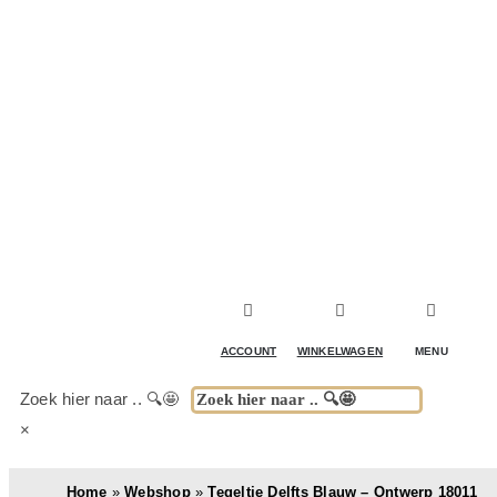
ACCESSOIRES & DECORATIE
KOELKASTEN
KASTEN
TAFELS
ACCOUNT
WINKELWAGEN
MENU
BUITENKEUKENS
Zoek hier naar .. 🔍🤩
×
(DRANK)SPEL & FUN
Home
»
Webshop
»
Tegeltje Delfts Blauw – Ontwerp 18011