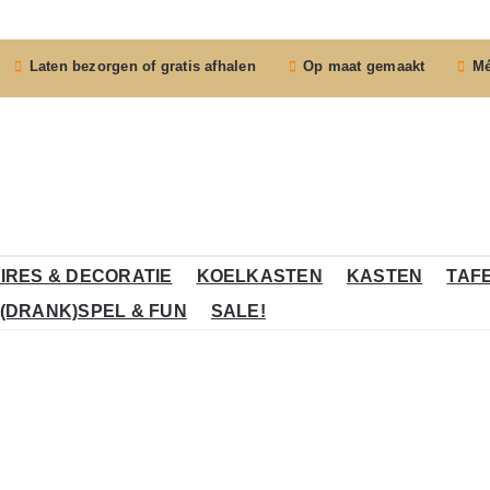
Laten bezorgen of gratis afhalen
Op maat gemaakt
Mé
IRES & DECORATIE
KOELKASTEN
KASTEN
TAF
(DRANK)SPEL & FUN
SALE!