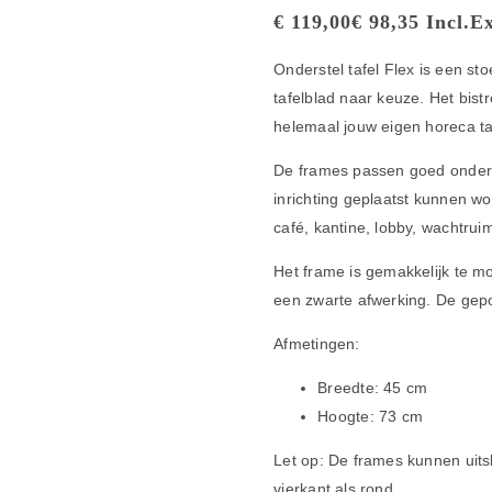
€
119,00
€
98,35
Incl.
Ex
Onderstel tafel Flex is een st
tafelblad naar keuze. Het bist
helemaal jouw eigen horeca ta
De frames passen goed onder e
inrichting geplaatst kunnen wo
café, kantine, lobby, wachtruim
Het frame is gemakkelijk te 
een zwarte afwerking. De gepo
Afmetingen:
Breedte: 45 cm
Hoogte: 73 cm
Let op: De frames kunnen uits
vierkant als rond.