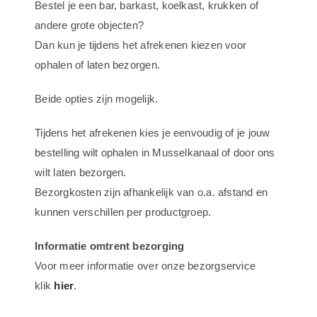
Bestel je een bar, barkast, koelkast, krukken of
Bijzet
andere grote objecten?
bar
Dan kun je tijdens het afrekenen kiezen voor
Havana
ophalen of laten bezorgen.
-
200cm
Beide opties zijn mogelijk.
-
strak
Tijdens het afrekenen kies je eenvoudig of je jouw
aantal
bestelling wilt ophalen in Musselkanaal of door ons
wilt laten bezorgen.
Bezorgkosten zijn afhankelijk van o.a. afstand en
kunnen verschillen per productgroep.
Informatie omtrent bezorging
Voor meer informatie over onze bezorgservice
klik
hier
.