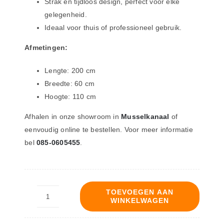
Strak en tijdloos design, perfect voor elke
gelegenheid.
Ideaal voor thuis of professioneel gebruik.
Afmetingen:
Lengte: 200 cm
Breedte: 60 cm
Hoogte: 110 cm
Afhalen in onze showroom in
Musselkanaal
of
eenvoudig online te bestellen. Voor meer informatie
bel
085-0605455
.
TOEVOEGEN AAN
WINKELWAGEN
Statafel
/