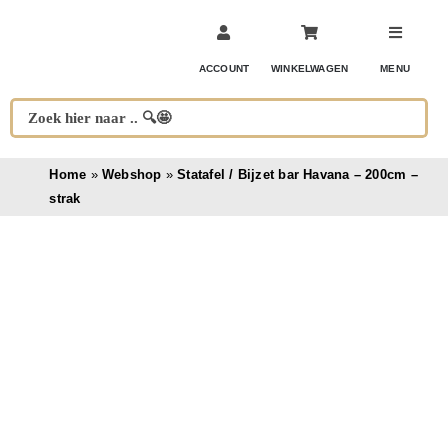
Ga
naar
inhoud
ACCOUNT
WINKELWAGEN
MENU
Home
»
Webshop
»
Statafel / Bijzet bar Havana – 200cm –
strak