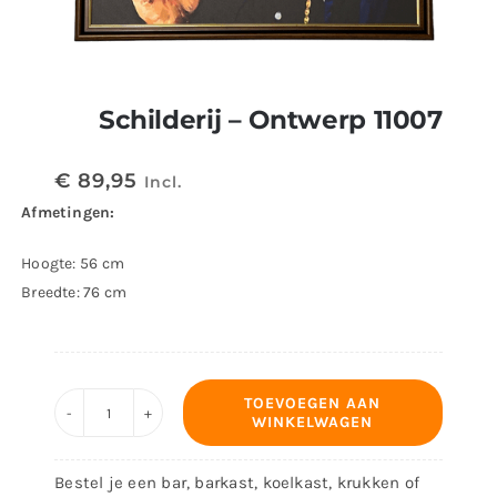
Schilderij – Ontwerp 11007
€
89,95
Incl.
Afmetingen:
Hoogte: 56 cm
Breedte: 76 cm
TOEVOEGEN AAN
WINKELWAGEN
Schilderij
-
Bestel je een bar, barkast, koelkast, krukken of
Ontwerp