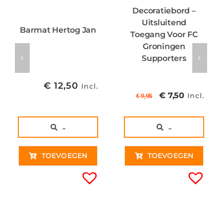
Decoratiebord –
Uitsluitend
Barmat Hertog Jan
Toegang Voor FC
Groningen
Supporters
€
12,50
Incl.
Oorspronkel
Huidig
€
7,50
Incl.
€
9,95
prijs
prijs
was:
is:
..
..
€ 9,95€ 8,22
€ 7,50€
TOEVOEGEN
TOEVOEGEN