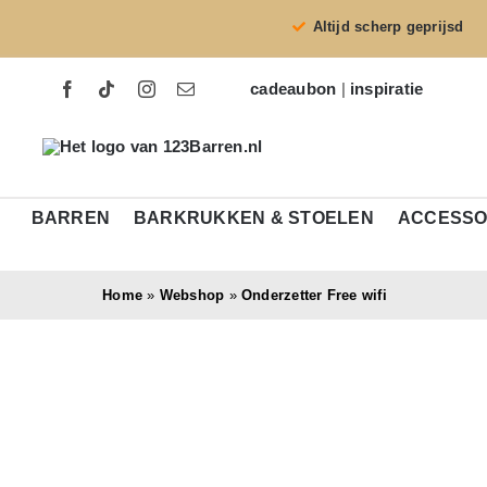
Ga
Altijd scherp geprijsd
naar
inhoud
cadeaubon
|
inspiratie
BARREN
BARKRUKKEN & STOELEN
ACCESSO
Home
»
Webshop
»
Onderzetter Free wifi