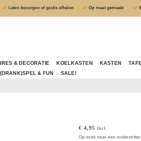
Laten bezorgen of gratis afhalen
Op maat gemaakt
IRES & DECORATIE
KOELKASTEN
KASTEN
TAF
(DRANK)SPEL & FUN
SALE!
€
4,95
Incl.
Op zoek naar een onderzetter 