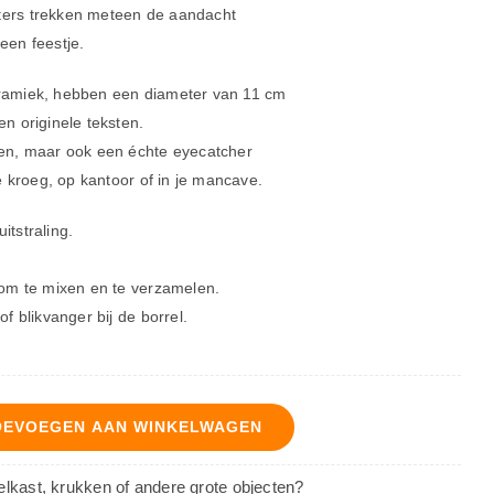
ters trekken meteen de aandacht
een feestje.
eramiek, hebben een diameter van 11 cm
en originele teksten.
gen, maar ook een échte eyecatcher
de kroeg, op kantoor of in je mancave.
itstraling.
l om te mixen en te verzamelen.
of blikvanger bij de borrel.
OEVOEGEN AAN WINKELWAGEN
oelkast, krukken of andere grote objecten?