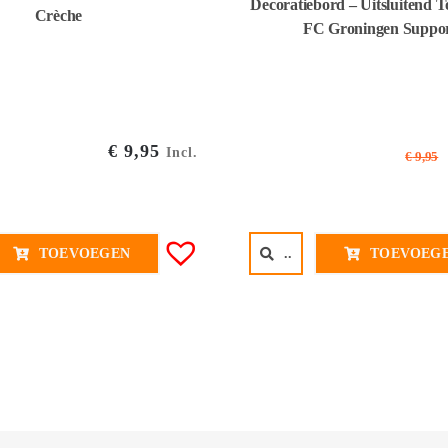
Decoratiebord – Uitsluitend 
Crèche
FC Groningen Suppor
€
9,95
Incl.
€
9,95
TOEVOEGEN
..
TOEVOEG