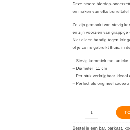
Deze stoere bierdop-onderzet
en maken van elke borreltafel 
Ze zijn gemaakt van stevig k
en zijn voorzien van grappige 
Niet alleen handig tegen krin
of je ze nu gebruikt thuis, in 
– Stevig keramiek met unieke u
– Diameter: 11 cm
– Per stuk verkrijgbaar ideaa
– Perfect als origineel cadeau 
T
Onderzetter
Free
Bestel je een bar, barkast, k