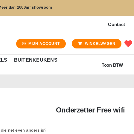
Méér dan
2000m² showroom
Contact
MIJN ACCOUNT
WINKELWAGEN
ELS
BUITENKEUKENS
Toon BTW
Onderzetter Free wifi
die nét even anders is?