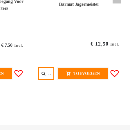
Toegang Voor
Barmat Jagermeister
ters
€
12,50
Incl.
Oorspronkelijke
Huidige
€
7,50
Incl.
prijs
prijs
was:
is:
€ 9,95€ 8,22.
€ 7,50€ 6,20.
..
TOEVOEGEN
EN