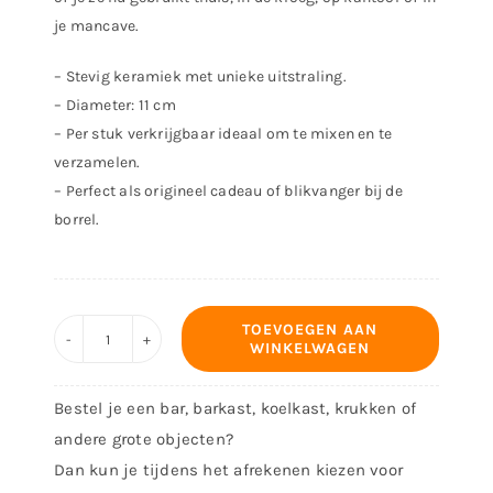
je mancave.
– Stevig keramiek met unieke uitstraling.
– Diameter: 11 cm
– Per stuk verkrijgbaar ideaal om te mixen en te
verzamelen.
– Perfect als origineel cadeau of blikvanger bij de
borrel.
TOEVOEGEN AAN
WINKELWAGEN
Onderzetter
50
Bestel je een bar, barkast, koelkast, krukken of
jaar
andere grote objecten?
aantal
Dan kun je tijdens het afrekenen kiezen voor