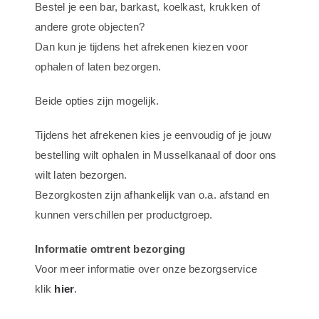
Bestel je een bar, barkast, koelkast, krukken of
–
andere grote objecten?
1
Dan kun je tijdens het afrekenen kiezen voor
Bier
ophalen of laten bezorgen.
voor
de
Beide opties zijn mogelijk.
prijs
van
Tijdens het afrekenen kies je eenvoudig of je jouw
2
bestelling wilt ophalen in Musselkanaal of door ons
en
wilt laten bezorgen.
de
Bezorgkosten zijn afhankelijk van o.a. afstand en
volgende
kunnen verschillen per productgroep.
gratis
Informatie omtrent bezorging
aantal
Voor meer informatie over onze bezorgservice
klik
hier
.