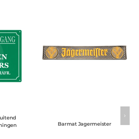
luitend
Barmat Jagermeister
ningen