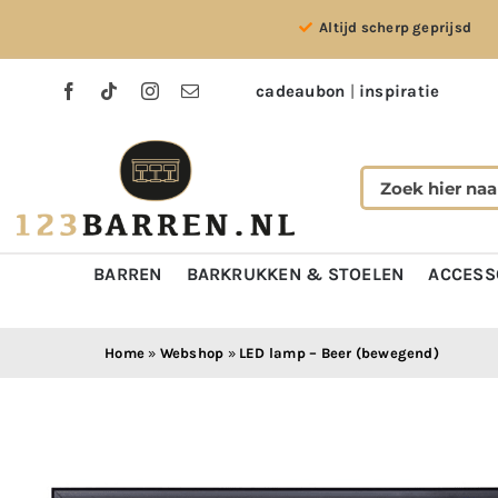
Ga
Altijd scherp geprijsd
naar
inhoud
cadeaubon
|
inspiratie
BARREN
BARKRUKKEN & STOELEN
ACCESS
Home
»
Webshop
»
LED lamp – Beer (bewegend)