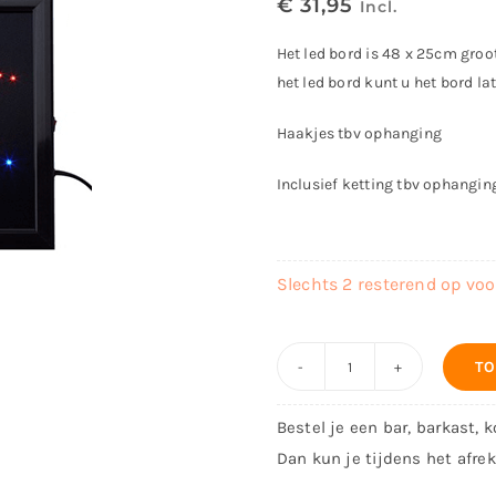
€
31,95
Incl.
Het led bord is 48 x 25cm groo
het led bord kunt u het bord l
Haakjes tbv ophanging
Inclusief ketting tbv ophangin
Slechts 2 resterend op vo
TO
LED
lamp
Bestel je een bar, barkast, 
-
Dan kun je tijdens het afre
Beer