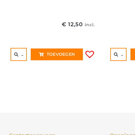
€
12,50
Incl.
..
TOEVOEGEN
..