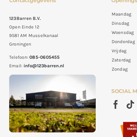
Contactgegevens
Openings
Maandag
123Barren B.V.
Dinsdag
Open Einde 12
Woensdag
9581 AM Musselkanaal
Donderdag
Groningen
Vrijdag
Telefoon:
085-0605455
Zaterdag
Email:
info@123barren.nl
Zondag
SOCIAL 