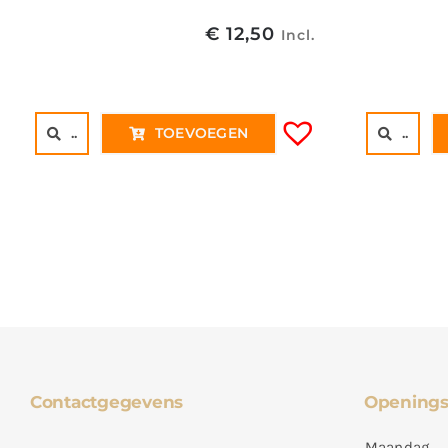
€
12,50
Incl.
..
TOEVOEGEN
..
Contactgegevens
Openings
Maandag