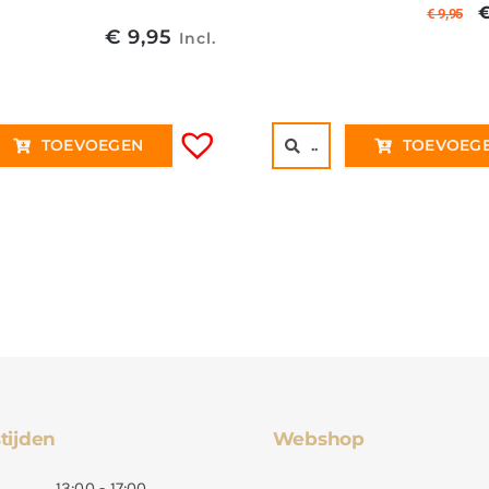
€
9,95
€
9,95
p
Incl.
€
TOEVOEGEN
..
TOEVOEG
tijden
Webshop
13:00 - 17:00