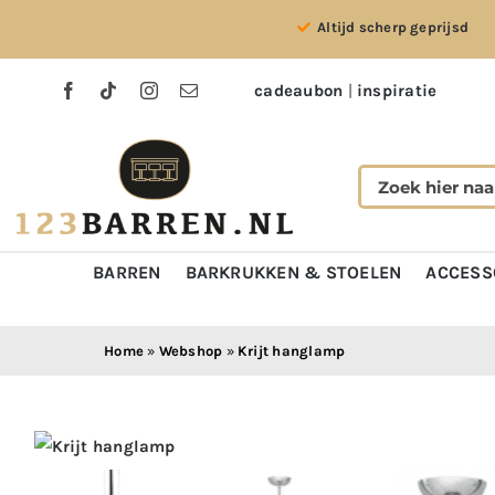
Ga
Altijd scherp geprijsd
naar
inhoud
cadeaubon
|
inspiratie
BARREN
BARKRUKKEN & STOELEN
ACCESS
Home
»
Webshop
»
Krijt hanglamp