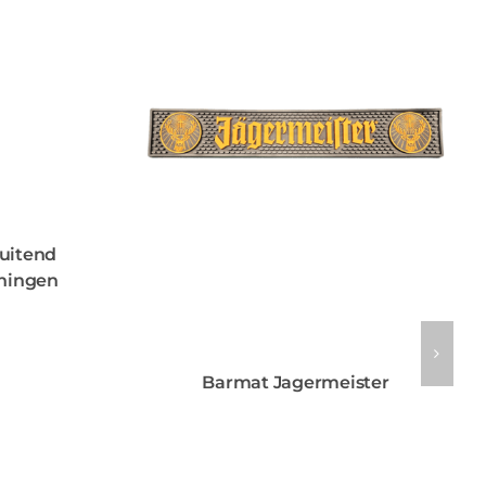
luitend
ningen
Barmat Jagermeister