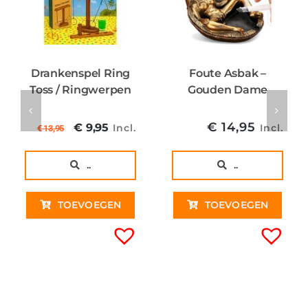
Drankenspel Ring
Foute Asbak –
Toss / Ringwerpen
Gouden Dame
Oorspronkelijke
Huidige
€
14,95
€
9,95
Incl.
Incl.
€
13,95
prijs
prijs
was:
is:
..
..
€ 13,95€ 11,53.
€ 9,95€ 8,22.
TOEVOEGEN
TOEVOEGEN