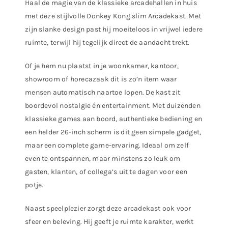
Haal de magie van de klassieke arcadehallen in huis
met deze stijlvolle
Donkey Kong slim Arcadekast. Met
zijn slanke design past hij moeiteloos in vrijwel iedere
ruimte,
terwijl hij tegelijk direct de aandacht trekt.
Of je hem nu plaatst in je woonkamer, kantoor,
showroom of horecazaak
dit is zo’n item waar
mensen automatisch naartoe lopen.
De kast zit
boordevol nostalgie én entertainment.
Met duizenden
klassieke games aan boord, authentieke bediening
en
een helder 26-inch scherm is dit geen simpele gadget,
maar een complete game-ervaring.
Ideaal om zelf
even te ontspannen, maar minstens zo leuk om
gasten, klanten,
of collega’s uit te dagen voor een
potje.
Naast speelplezier zorgt deze arcadekast ook voor
sfeer en beleving.
Hij geeft je ruimte karakter, werkt