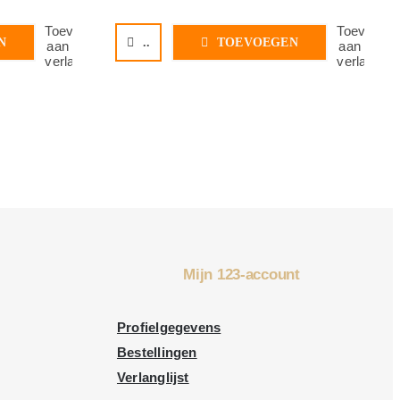
Toevoegen
Toevoege
N
..
TOEVOEGEN
aan
aan
verlanglijst
verlanglijs
Mijn 123-account
Profielgegevens
Bestellingen
Verlanglijst