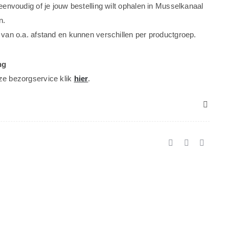
 eenvoudig of je jouw bestelling wilt ophalen in Musselkanaal
n.
 van o.a. afstand en kunnen verschillen per productgroep.
ng
ze bezorgservice klik
hier
.