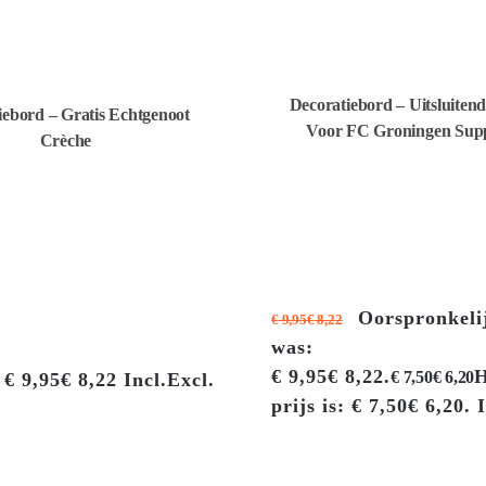
Decoratiebord – Uitsluiten
iebord – Gratis Echtgenoot
Voor FC Groningen Supp
Crèche
Oorspronkelij
€
9,95
€
8,22
was:
€ 9,95€ 8,22.
H
€
7,50
€
6,20
€
9,95
€
8,22
Incl.
Excl.
prijs is: € 7,50€ 6,20.
I