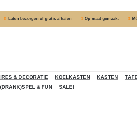
Laten bezorgen of gratis afhalen
Op maat gemaakt
Mé
IRES & DECORATIE
KOELKASTEN
KASTEN
TAF
(DRANK)SPEL & FUN
SALE!