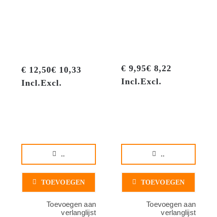
O
€
9,95
€
8,22
prijs was:
€
9,95
€
8,22
€
12,50
€
10,33
€ 9,95€ 8,2
Incl.
Excl.
Incl.
Excl.
prijs is: €
Incl.
Excl.
..
..
TOEVOEGEN
TOEVOEGEN
Toevoegen aan
Toevoegen aan
verlanglijst
verlanglijst