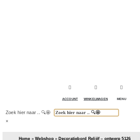
ACCESSOIRES & DECORATIE
KOELKASTEN
KASTEN
TAFELS
ACCOUNT
WINKELWAGEN
MENU
BUITENKEUKENS
Zoek hier naar .. 🔍🤩
×
(DRANK)SPEL & FUN
Home
»
Webshop
»
Decoratiebord Reliëf – ontwerp 5126