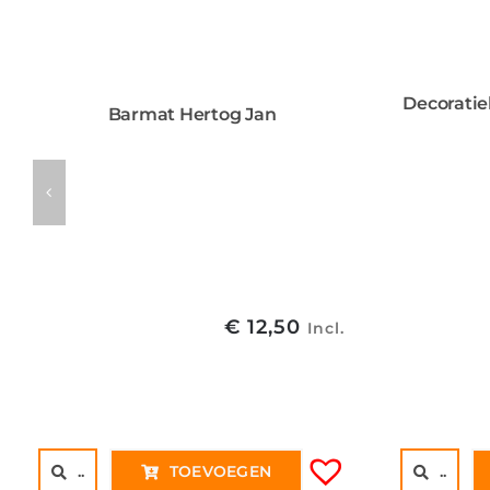
Decoratie
Barmat Hertog Jan
€
12,50
Incl.
..
TOEVOEGEN
..