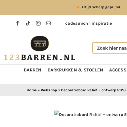
Ga
Altijd scherp geprijsd
naar
inhoud
cadeaubon
|
inspiratie
BARREN
BARKRUKKEN & STOELEN
ACCESS
Home
»
Webshop
»
Decoratiebord Reliëf – ontwerp 5120