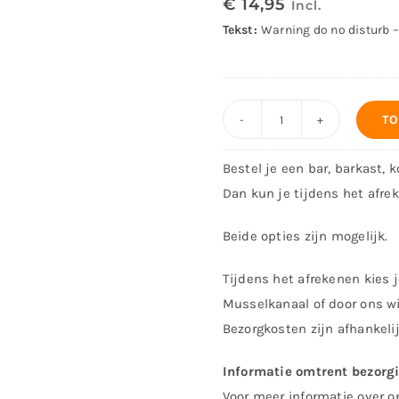
€
14,95
Incl.
Tekst:
Warning do no disturb 
TO
Decoratiebord
Reliëf
Bestel je een bar, barkast, 
–
Dan kun je tijdens het afre
ontwerp
5120
Beide opties zijn mogelijk.
aantal
Tijdens het afrekenen kies j
Musselkanaal of door ons wi
Bezorgkosten zijn afhankeli
Informatie omtrent bezorg
Voor meer informatie over o