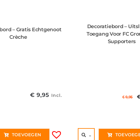
Decoratiebord – Uits
bord – Gratis Echtgenoot
Toegang Voor FC Gro
Crèche
Supporters
€
9,95
Incl.
€
9,95
p
€
TOEVOEGEN
..
TOEVOEG