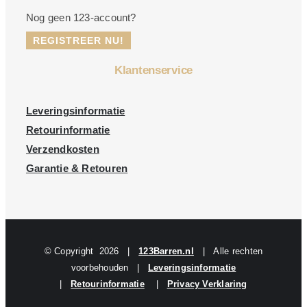
Nog geen 123-account?
REGISTREER NU!
Klantenservice
Leveringsinformatie
Retourinformatie
Verzendkosten
Garantie & Retouren
© Copyright
2026 |
123Barren.nl
| Alle rechten
voorbehouden |
Leveringsinformatie
|
Retourinformatie
|
Privacy Verklaring