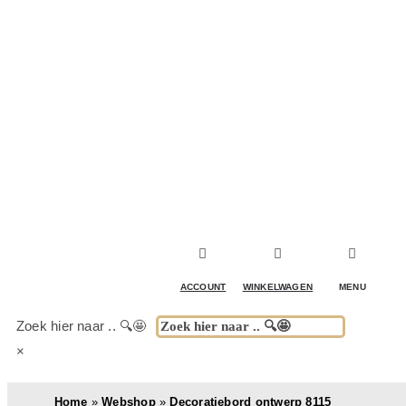
ACCESSOIRES & DECORATIE
KOELKASTEN
KASTEN
TAFELS
ACCOUNT
WINKELWAGEN
MENU
BUITENKEUKENS
Zoek hier naar .. 🔍🤩
×
(DRANK)SPEL & FUN
Home
»
Webshop
»
Decoratiebord ontwerp 8115