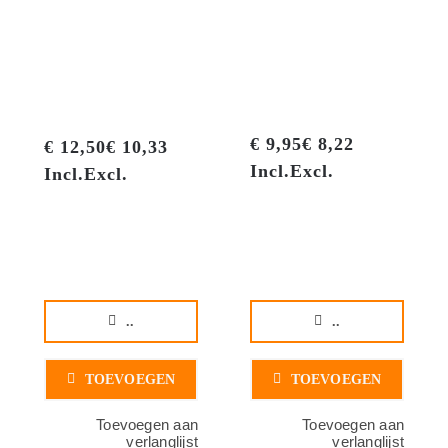
O
€
9,95
€
8,22
prijs was:
€
9,95
€
8,22
€
12,50
€
10,33
€ 9,95€ 8,2
Incl.
Excl.
Incl.
Excl.
prijs is: €
Incl.
Excl.
..
..
TOEVOEGEN
TOEVOEGEN
Toevoegen aan
Toevoegen aan
verlanglijst
verlanglijst