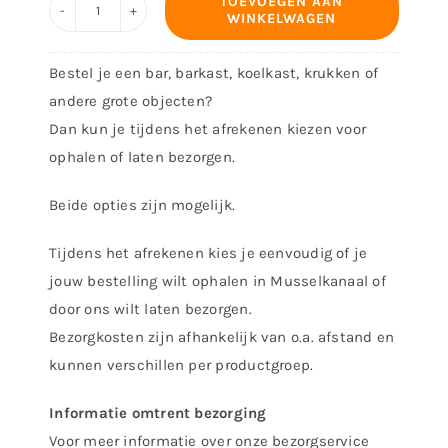
TOEVOEGEN AAN
WINKELWAGEN
Decoratiebord
-
Bestel je een bar, barkast, koelkast, krukken of
ontwerp
andere grote objecten?
4114
Dan kun je tijdens het afrekenen kiezen voor
aantal
ophalen of laten bezorgen.
Beide opties zijn mogelijk.
Tijdens het afrekenen kies je eenvoudig of je
jouw bestelling wilt ophalen in Musselkanaal of
door ons wilt laten bezorgen.
Bezorgkosten zijn afhankelijk van o.a. afstand en
kunnen verschillen per productgroep.
Informatie omtrent bezorging
Voor meer informatie over onze bezorgservice