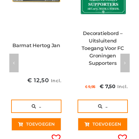
Decoratiebord –
Uitsluitend
Barmat Hertog Jan
Toegang Voor FC
Groningen
Supporters
€
12,50
Incl.
Oorspronkel
Huidig
€
7,50
Incl.
€
9,95
prijs
prijs
was:
is:
..
..
€ 9,95€ 8,22
€ 7,50€
TOEVOEGEN
TOEVOEGEN