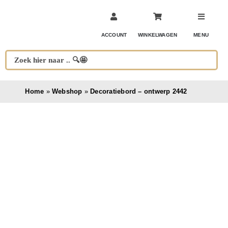
Ga
naar
inhoud
ACCOUNT
WINKELWAGEN
MENU
Home
»
Webshop
»
Decoratiebord – ontwerp 2442