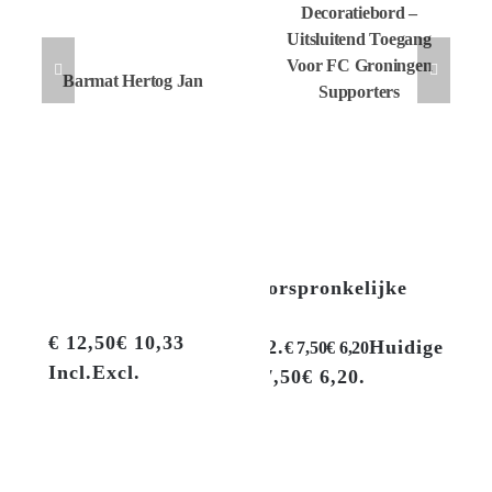
Decoratiebord –
Uitsluitend Toegang
Voor FC Groningen
Barmat Hertog Jan
Supporters
Oorspronkelijke
€
9,95
€
8,22
prijs was:
€
12,50
€
10,33
€ 9,95€ 8,22.
Huidige
€
7,50
€
6,20
Incl.
Excl.
prijs is: € 7,50€ 6,20.
Incl.
Excl.