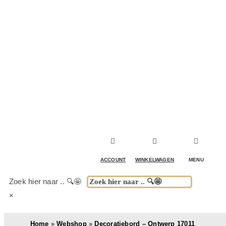
ACCESSOIRES & DECORATIE
KOELKASTEN
KASTEN
TAFELS
ACCOUNT
WINKELWAGEN
MENU
BUITENKEUKENS
Zoek hier naar .. 🔍🤩
×
(DRANK)SPEL & FUN
Home
»
Webshop
»
Decoratiebord – Ontwerp 17011