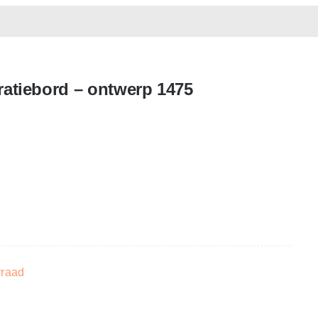
atiebord – ontwerp 1475
rraad