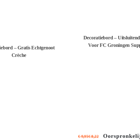
Decoratiebord – Uitsluiten
Voor FC Groningen Supp
iebord – Gratis Echtgenoot
Crèche
Oorspronkelij
€
9,95
€
8,22