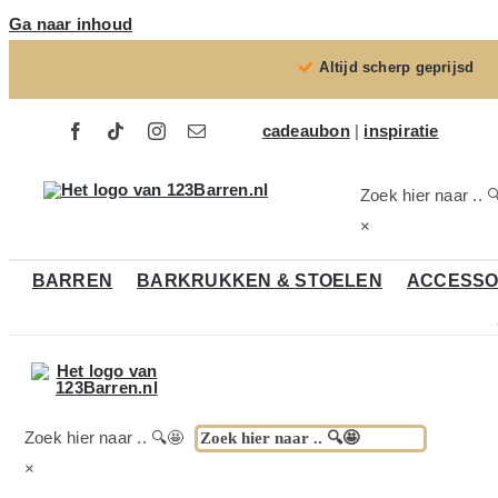
Ga naar inhoud
Altijd scherp geprijsd
cadeaubon
|
inspiratie
Zoek hier naar .. 
×
BARREN
BARKRUKKEN & STOELEN
ACCESSO
Zoek hier naar .. 🔍🤩
×