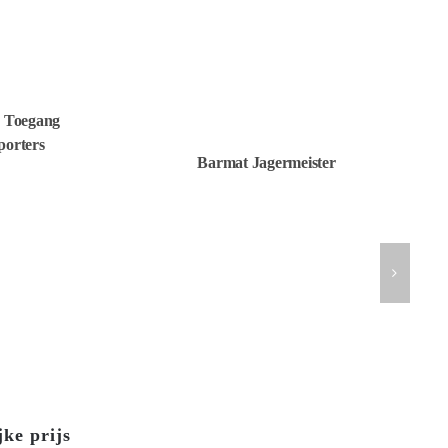
d Toegang
orters
Barmat Jagermeister
ke prijs