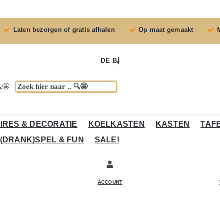
Laten bezorgen of gratis afhalen
Op maat gemaakt
🤩
IRES & DECORATIE
KOELKASTEN
KASTEN
TAF
(DRANK)SPEL & FUN
SALE!
ACCOUNT