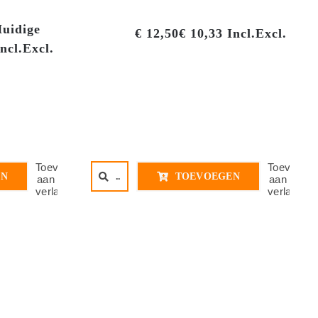
uidige
€
12,50
€
10,33
Incl.
Excl.
ncl.
Excl.
Toevoegen
Toevoege
EN
..
TOEVOEGEN
aan
aan
verlanglijst
verlanglijs