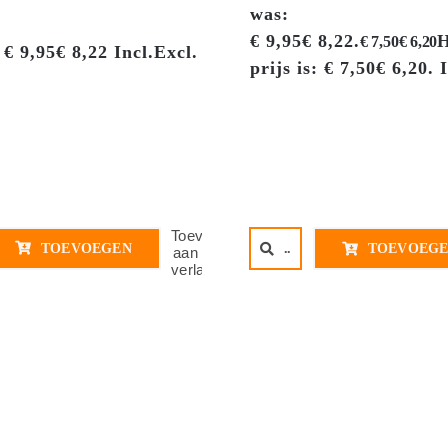
was:
€ 9,95€ 8,22.
H
€
7,50
€
6,20
€
9,95
€
8,22
Incl.
Excl.
prijs is: € 7,50€ 6,20.
I
Toevoegen
TOEVOEGEN
..
TOEVOEG
aan
verlanglijst