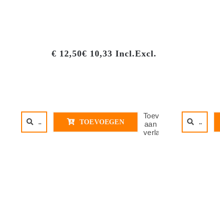
€
12,50
€
10,33
Incl.
Excl.
Toevoegen
..
..
TOEVOEGEN
aan
verlanglijst