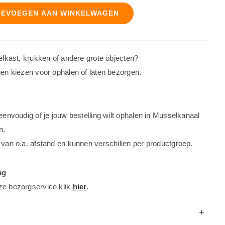
OEVOEGEN AAN WINKELWAGEN
oelkast, krukken of andere grote objecten?
nen kiezen voor ophalen of laten bezorgen.
 eenvoudig of je jouw bestelling wilt ophalen in Musselkanaal
n.
 van o.a. afstand en kunnen verschillen per productgroep.
ng
ze bezorgservice klik
hier
.