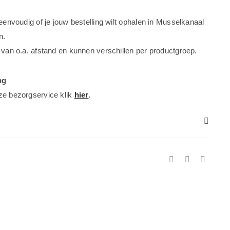
 eenvoudig of je jouw bestelling wilt ophalen in Musselkanaal
n.
 van o.a. afstand en kunnen verschillen per productgroep.
ng
ze bezorgservice klik
hier
.