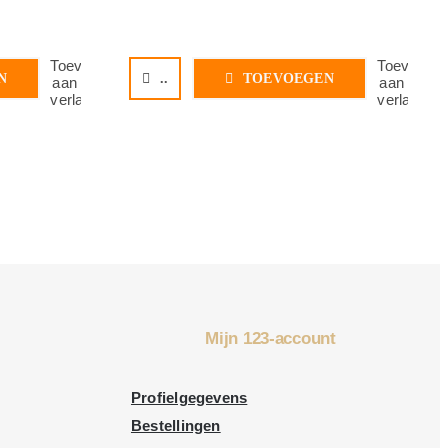
Toevoegen
Toevoege
N
..
TOEVOEGEN
aan
aan
verlanglijst
verlanglijs
Mijn 123-account
Profielgegevens
Bestellingen