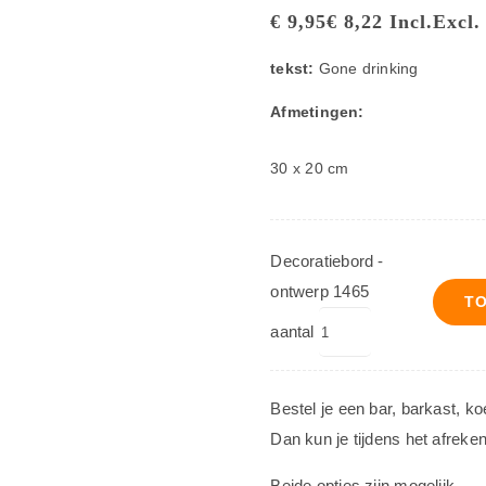
€
9,95
€
8,22
Incl.
Excl.
tekst:
Gone drinking
Afmetingen:
30 x 20 cm
Decoratiebord -
ontwerp 1465
T
aantal
Bestel je een bar, barkast, k
Dan kun je tijdens het afreke
Beide opties zijn mogelijk.