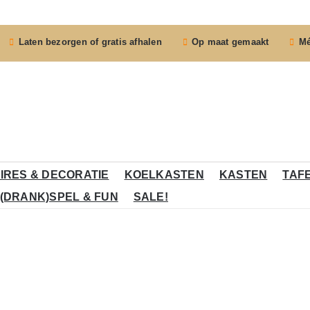
Laten bezorgen of gratis afhalen
Op maat gemaakt
Mé
IRES & DECORATIE
KOELKASTEN
KASTEN
TAF
(DRANK)SPEL & FUN
SALE!