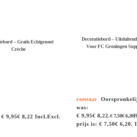
Decoratiebord – Uitsluiten
iebord – Gratis Echtgenoot
Voor FC Groningen Supp
Crèche
Oorspronkelij
€
9,95
€
8,22
was:
€ 9,95€ 8,22.
H
€
7,50
€
6,20
€
9,95
€
8,22
Incl.
Excl.
prijs is: € 7,50€ 6,20.
I