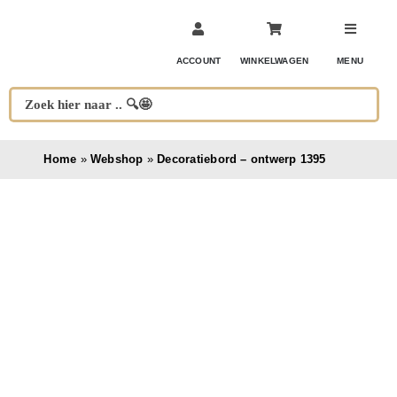
Ga
naar
inhoud
ACCOUNT
WINKELWAGEN
MENU
Home
»
Webshop
»
Decoratiebord – ontwerp 1395