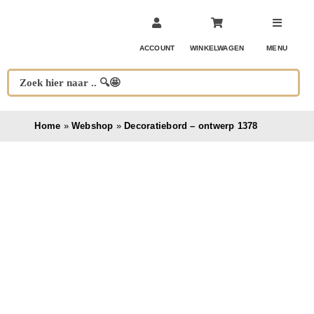
Ga
naar
inhoud
ACCOUNT
WINKELWAGEN
MENU
Home
»
Webshop
»
Decoratiebord – ontwerp 1378