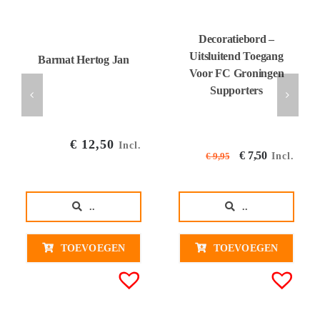
Decoratiebord –
Uitsluitend Toegang
Barmat Hertog Jan
Voor FC Groningen
Supporters
€
12,50
Incl.
Oorspronkel
Huidige
€
7,50
Incl.
€
9,95
prijs
prijs
was:
is:
..
..
€ 9,95€ 8,22.
€ 7,50€ 
TOEVOEGEN
TOEVOEGEN