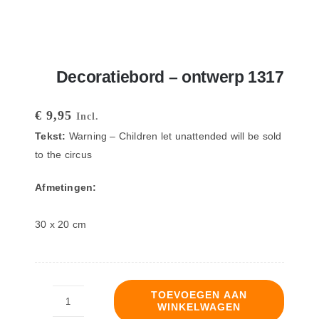
Decoratiebord – ontwerp 1317
€
9,95
Incl.
Tekst:
Warning – Children let unattended will be sold
to the circus
Afmetingen:
30 x 20 cm
TOEVOEGEN AAN
WINKELWAGEN
Decoratiebord