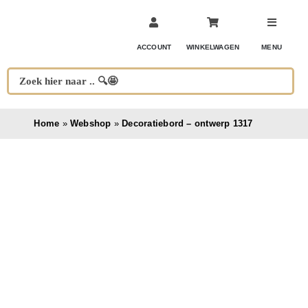
Ga
naar
inhoud
ACCOUNT
WINKELWAGEN
MENU
Home
»
Webshop
»
Decoratiebord – ontwerp 1317