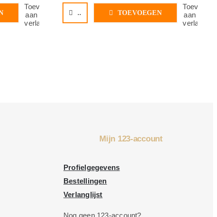
Toevoegen
Toevoege
N
..
TOEVOEGEN
aan
aan
verlanglijst
verlanglijs
Mijn 123-account
Profielgegevens
Bestellingen
Verlanglijst
Nog geen 123-account?