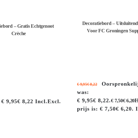
Decoratiebord – Uitsluiten
iebord – Gratis Echtgenoot
Voor FC Groningen Supp
Crèche
Oorspronkelij
€
9,95
€
8,22
was:
€ 9,95€ 8,22.
H
€
7,50
€
6,20
€
9,95
€
8,22
Incl.
Excl.
prijs is: € 7,50€ 6,20.
I