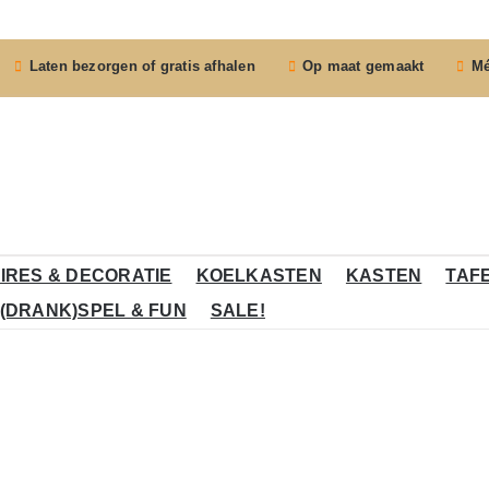
Laten bezorgen of gratis afhalen
Op maat gemaakt
Mé
IRES & DECORATIE
KOELKASTEN
KASTEN
TAF
(DRANK)SPEL & FUN
SALE!