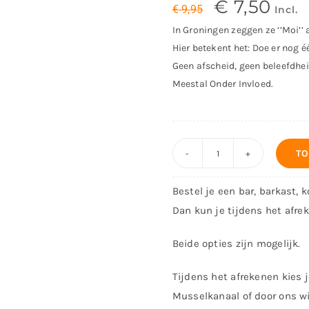
Oorspronkeli
Huidi
€
7,50
€
9,95
Incl.
prijs
prijs
In Groningen zeggen ze ‘’Moi’’ a
was:
is:
€ 9,95€ 8,22.
€ 7,5
Hier betekent het: Doe er nog é
Geen afscheid, geen beleefdhei
Meestal Onder Invloed.
TO
Decoratiebord
-
Bestel je een bar, barkast, 
M.O.I.
Dan kun je tijdens het afre
aantal
Beide opties zijn mogelijk.
Tijdens het afrekenen kies j
Musselkanaal of door ons wi