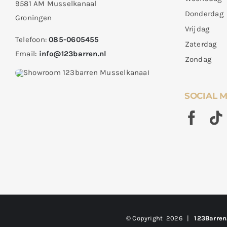
9581 AM Musselkanaal
Donderdag
Groningen
Vrijdag
Telefoon:
085-0605455
Zaterdag
Email:
info@123barren.nl
Zondag
SOCIAL 
© Copyright
2026 |
123Barren