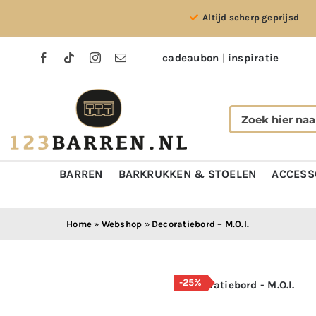
Ga
Altijd scherp geprijsd
naar
inhoud
cadeaubon
|
inspiratie
BARREN
BARKRUKKEN & STOELEN
ACCESS
Home
»
Webshop
»
Decoratiebord – M.O.I.
-25%