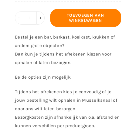
TOEVOEGEN AAN
WINKELWAGEN
Decoratiebord
-
Bestel je een bar, barkast, koelkast, krukken of
Je
andere grote objecten?
realiseert
Dan kun je tijdens het afrekenen kiezen voor
jezelf
ophalen of laten bezorgen.
pas
hoe
Beide opties zijn mogelijk.
lelijk
je
Tijdens het afrekenen kies je eenvoudig of je
bent
jouw bestelling wilt ophalen in Musselkanaal of
aantal
door ons wilt laten bezorgen.
Bezorgkosten zijn afhankelijk van o.a. afstand en
kunnen verschillen per productgroep.