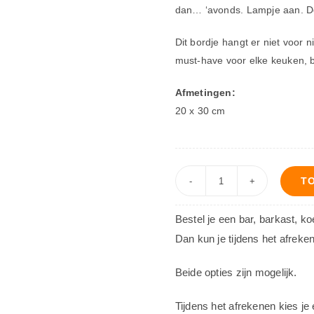
dan… ‘avonds. Lampje aan. De
Dit bordje hangt er niet voor n
must-have voor elke keuken, 
Afmetingen:
20 x 30 cm
T
Decoratiebord
-
Bestel je een bar, barkast, k
Ik
Dan kun je tijdens het afreke
sport
wel...
Beide opties zijn mogelijk.
aantal
Tijdens het afrekenen kies je 