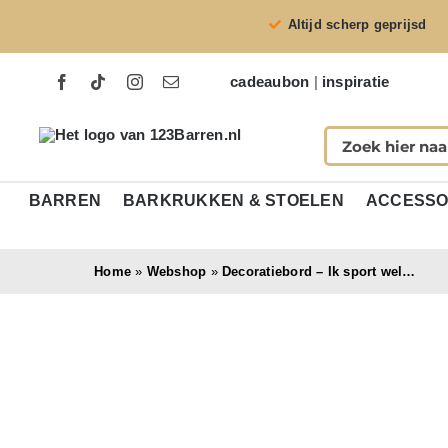
Ga
Altijd scherp geprijsd
naar
inhoud
cadeaubon
|
inspiratie
BARREN
BARKRUKKEN & STOELEN
ACCESSO
Home
»
Webshop
»
Decoratiebord – Ik sport wel…