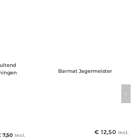
luitend
Barmat Jagermeister
ningen
€
12,50
Incl.
Oorspronkelijke
Huidige
€
7,50
Incl.