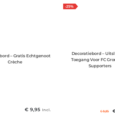
-25%
Decoratiebord – Uits
bord – Gratis Echtgenoot
Toegang Voor FC Gro
Crèche
Supporters
€
9,95
Incl.
€
9,95