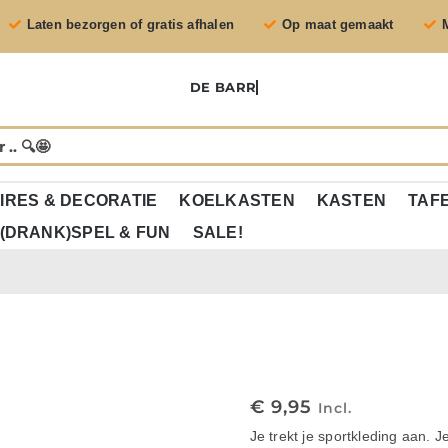
Laten bezorgen of gratis afhalen
Op maat gemaakt
IRES & DECORATIE
KOELKASTEN
KASTEN
TAF
(DRANK)SPEL & FUN
SALE!
€
9,95
Incl.
Je trekt je sportkleding aan.
J