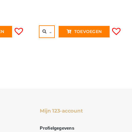
rijs
prijs
was:
is:
 9,95€ 8,22.
€ 7,50€ 6,20.
..
TOEVOEGEN
EN
Mijn 123-account
Profielgegevens