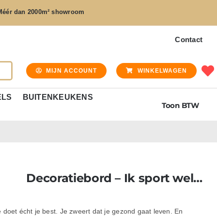
Méér dan
2000m² showroom
Contact
MIJN ACCOUNT
WINKELWAGEN
ELS
BUITENKEUKENS
Toon BTW
Decoratiebord – Ik sport wel…
e doet écht je best. Je zweert dat je gezond gaat leven.
En