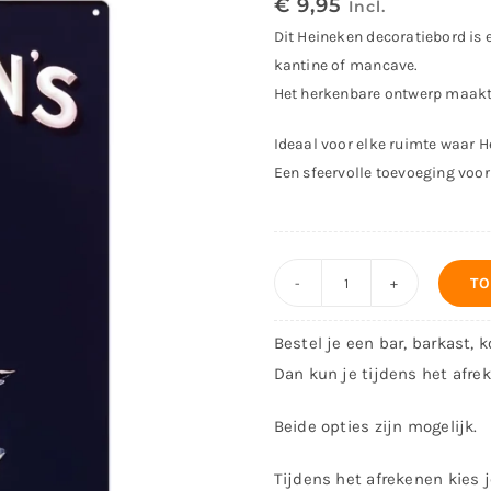
€
9,95
Incl.
Dit Heineken decoratiebord is e
kantine of mancave.
Het herkenbare ontwerp maakt 
Ideaal voor elke ruimte waar H
Een sfeervolle toevoeging voor 
TO
Decoratiebord
-
Bestel je een bar, barkast, 
Heineken
Dan kun je tijdens het afre
Bier
aantal
Beide opties zijn mogelijk.
Tijdens het afrekenen kies j