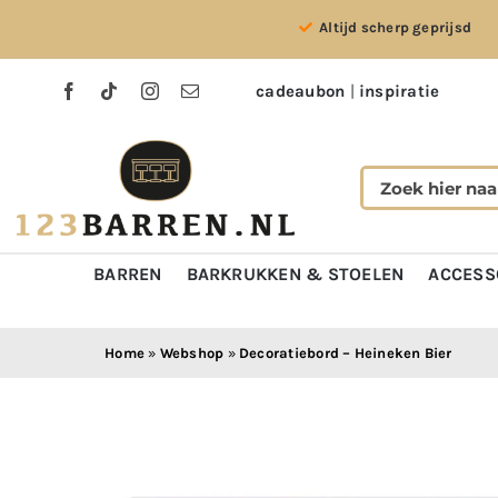
Ga
Altijd scherp geprijsd
naar
inhoud
cadeaubon
|
inspiratie
BARREN
BARKRUKKEN & STOELEN
ACCESS
Home
»
Webshop
»
Decoratiebord – Heineken Bier