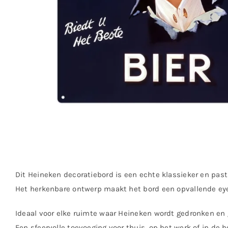
Dit Heineken decoratiebord is een echte klassieker en past 
Het herkenbare ontwerp maakt het bord een opvallende ey
Ideaal voor elke ruimte waar Heineken wordt gedronken en g
Een sfeervolle toevoeging voor thuis, op het werk of in de h