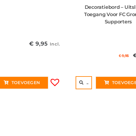
Decoratiebord – Uits
Toegang Voor FC Gro
Supporters
€
9,95
Incl.
€
9,95
p
€
TOEVOEGEN
..
TOEVOEG