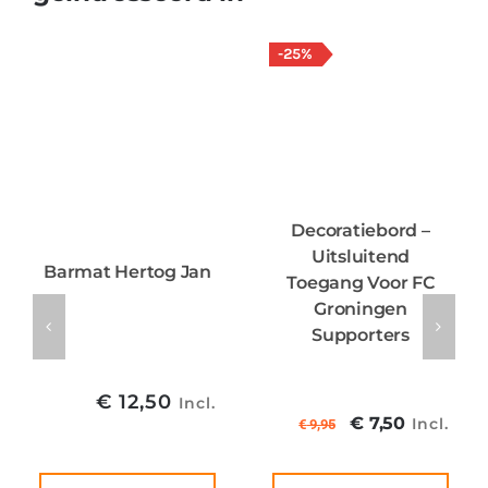
-25%
Decoratiebord –
Uitsluitend
Barmat Hertog Jan
Toegang Voor FC
Groningen
Supporters
€
12,50
Incl.
Oorspronkel
Huidig
€
7,50
Incl.
€
9,95
prijs
prijs
was:
is: