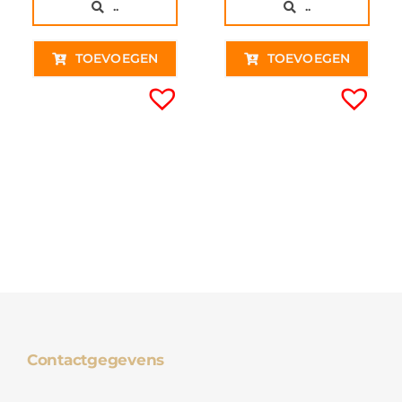
..
..
€ 9,95€ 8,22
€ 7,50€
TOEVOEGEN
TOEVOEGEN
Contactgegevens