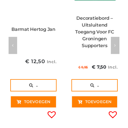
Decoratiebord –
Uitsluitend
Barmat Hertog Jan
Toegang Voor FC
Groningen
Supporters
€
12,50
Incl.
Oorspronkel
Huidig
€
7,50
Incl.
€
9,95
prijs
prijs
was:
is:
..
..
€ 9,95€ 8,22
€ 7,50€
TOEVOEGEN
TOEVOEGEN