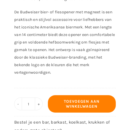
De Budweiser bier- of flesopener met magneet is een
praktisch en stijlvol accessoire voor liefhebbers van
het iconische Amerikaanse biermerk. Met een lengte
van 14 centimeter biedt deze opener een comfortabele
grip en voldoende hefboomwerking om flesjes met
gemak te openen. Het ontwerp is vaak geïnspireerd
door de klassieke Budweiser-branding, met het
bekende logo en de kleuren die het merk
vertegenwoordigen.
TOEVOEGEN AAN
WINKELWAGEN
Bieropener
-
Bestel je een bar, barkast, koelkast, krukken of
Ontwerp