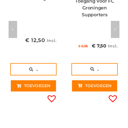
Toegang Voor FC
Groningen
Supporters
€
12,50
Incl.
Oorspronkel
Huidig
€
7,50
Incl.
€
9,95
prijs
prijs
was:
is:
€ 9,95€ 8,22
€ 7,50€
..
..
TOEVOEGEN
TOEVOEGEN