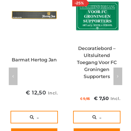
-25%
Decoratiebord –
Uitsluitend
Barmat Hertog Jan
Toegang Voor FC
Groningen
Supporters
€
12,50
Incl.
Oorspronkel
Huidig
€
7,50
Incl.
€
9,95
prijs
prijs
was:
is:
..
..
€ 9,95€ 8,22
€ 7,50€