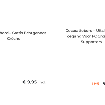
Decoratiebord – Uits
bord – Gratis Echtgenoot
Toegang Voor FC Gro
Crèche
Supporters
€
9,95
Incl.
€
9,95
p
€