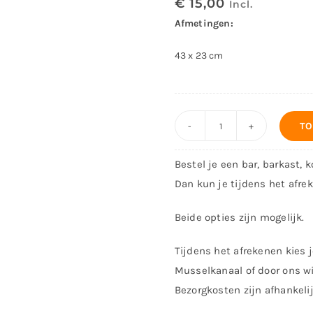
€
15,00
Incl.
Afmetingen:
43 x 23 cm
TO
Barmat
Sonnema
Bestel je een bar, barkast, 
aantal
Dan kun je tijdens het afre
Beide opties zijn mogelijk.
Tijdens het afrekenen kies j
Musselkanaal of door ons wi
Bezorgkosten zijn afhankeli