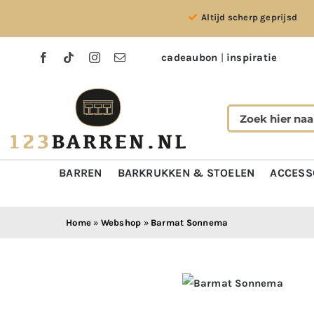
Ga
Altijd scherp geprijsd
naar
inhoud
cadeaubon
|
inspiratie
BARREN
BARKRUKKEN & STOELEN
ACCESS
Home
»
Webshop
»
Barmat Sonnema