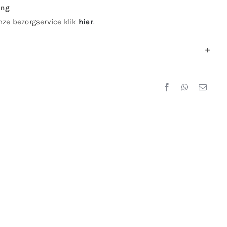
ing
nze bezorgservice klik
hier
.