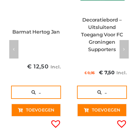
Decoratiebord –
Uitsluitend
Barmat Hertog Jan
Toegang Voor FC
Groningen
Supporters
€
12,50
Incl.
Oorspronkel
Huidig
€
7,50
Incl.
€
9,95
prijs
prijs
was:
is:
..
..
€ 9,95€ 8,22
€ 7,50€
TOEVOEGEN
TOEVOEGEN