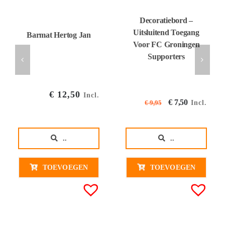
Decoratiebord –
Uitsluitend Toegang
Barmat Hertog Jan
Voor FC Groningen
Supporters
€
12,50
Incl.
Oorspronkel
Huidige
€
7,50
Incl.
€
9,95
prijs
prijs
was:
is:
..
..
€ 9,95€ 8,22.
€ 7,50€ 
TOEVOEGEN
TOEVOEGEN