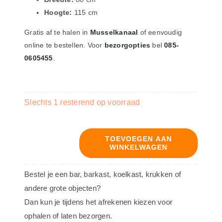
Hoogte:
115 cm
Gratis af te halen in
Musselkanaal
of eenvoudig
online te bestellen. Voor
bezorgopties
bel
085-
0605455
.
Slechts 1 resterend op voorraad
TOEVOEGEN AAN
WINKELWAGEN
Bar
Wallstreet
Bestel je een bar, barkast, koelkast, krukken of
-
andere grote objecten?
200cm
Dan kun je tijdens het afrekenen kiezen voor
-
ophalen of laten bezorgen.
Houtstrips