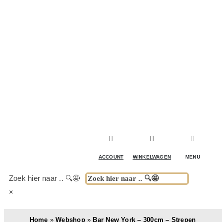
ACCESSOIRES & DECORATIE
KOELKASTEN
KASTEN
TAFELS
ACCOUNT
WINKELWAGEN
MENU
BUITENKEUKENS
Zoek hier naar .. 🔍🤩
×
(DRANK)SPEL & FUN
Home
»
Webshop
»
Bar New York – 300cm – Strepen