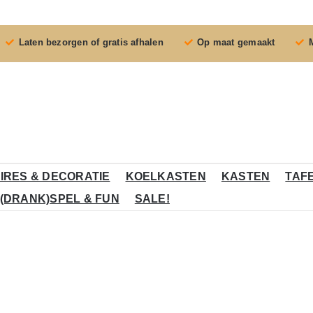
Laten bezorgen of gratis afhalen
Op maat gemaakt
IRES & DECORATIE
KOELKASTEN
KASTEN
TAF
(DRANK)SPEL & FUN
SALE!