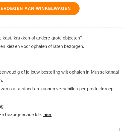
OEVOEGEN AAN WINKELWAGEN
oelkast, krukken of andere grote objecten?
nen kiezen voor ophalen of laten bezorgen.
 eenvoudig of je jouw bestelling wilt ophalen in Musselkanaal
n.
 van o.a. afstand en kunnen verschillen per productgroep.
ng
ze bezorgservice klik
hier
.