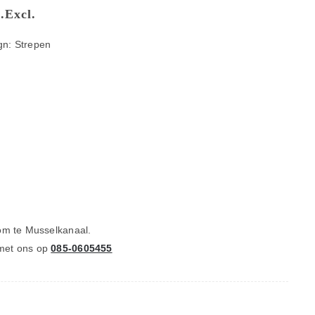
.
Excl.
gn: Strepen
om te Musselkanaal.
met ons op
085-0605455