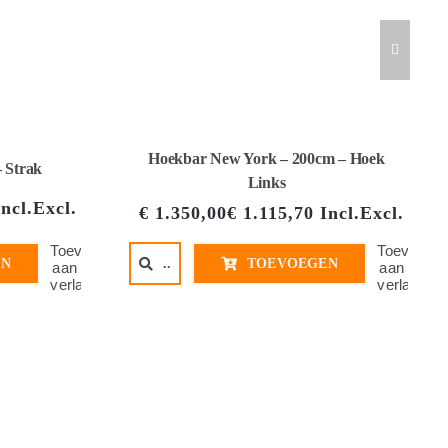
Hoekbar New York – 200cm – Hoek
 Strak
Links
Incl.
Excl.
€
1.350,00
€
1.115,70
Incl.
Excl.
Toevoegen
Toevoege
EN
..
TOEVOEGEN
aan
aan
verlanglijst
verlanglijs