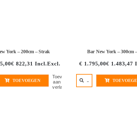
ew York – 200cm – Strak
Bar New York – 300cm –
5,00
€
822,31
Incl.
Excl.
€
1.795,00
€
1.483,47
Toevoegen
TOEVOEGEN
..
TOEVOEG
aan
verlanglijst