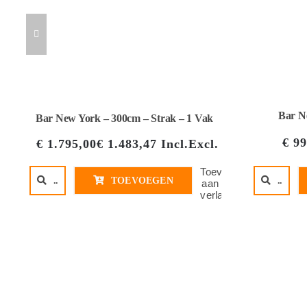
Bar N
Bar New York – 300cm – Strak – 1 Vak
€
99
€
1.795,00
€
1.483,47
Incl.
Excl.
Toevoegen
..
TOEVOEGEN
..
aan
verlanglijst