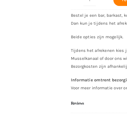
Bar
Havana
Bestel je een bar, barkast, 
-
Dan kun je tijdens het afre
200cm
-
Beide opties zijn mogelijk.
Strak
Tijdens het afrekenen kies j
aantal
Musselkanaal of door ons wi
Bezorgkosten zijn afhankeli
Informatie omtrent bezorg
Voor meer informatie over o
Reviews