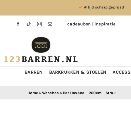
Ga
Altijd scherp geprijsd
naar
inhoud
cadeaubon
|
inspiratie
BARREN
BARKRUKKEN & STOELEN
ACCESS
Home
»
Webshop
»
Bar Havana – 200cm – Strak