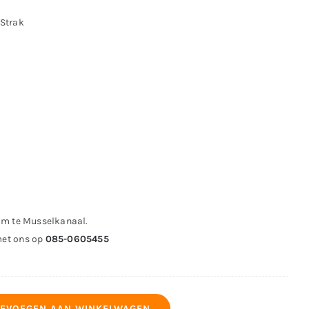
 Strak
om te Musselkanaal.
met ons op
085-0605455
EVOEGEN AAN WINKELWAGEN