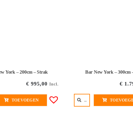
w York – 200cm – Strak
Bar New York – 300cm 
€
995,00
€
1.7
Incl.
TOEVOEGEN
..
TOEVOEG